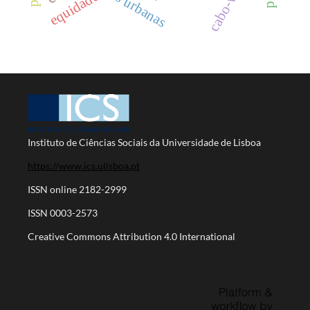
hortas urbanas
equidade
Instituto de Ciências Sociais da Universidade de Lisboa
https://www.ics.ulisboa.pt
ISSN online 2182-2999
ISSN 0003-2573
Creative Commons Attribution 4.0 International