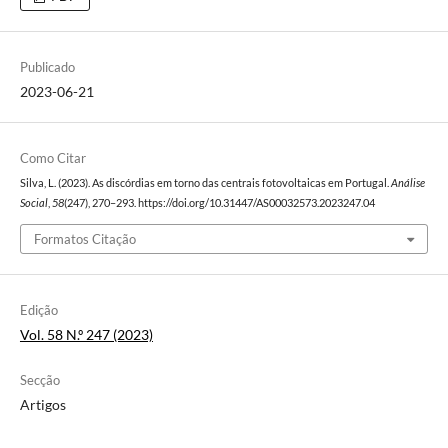
Publicado
2023-06-21
Como Citar
Silva, L. (2023). As discórdias em torno das centrais fotovoltaicas em Portugal.
Análise
Social
,
58
(247), 270–293. https://doi.org/10.31447/AS00032573.2023247.04
Formatos Citação
Edição
Vol. 58 N.º 247 (2023)
Secção
Artigos