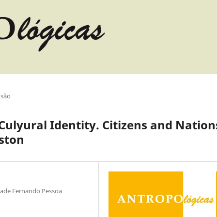
nsão
/Culyural Identity. Citizens and Nation
eston
idade Fernando Pessoa