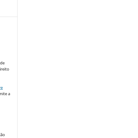
:
 de
ireito
ve
ite a
ção