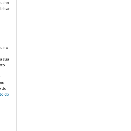
abalho
blicar
uir o
na sua
nto
r
omo
o do
ito do