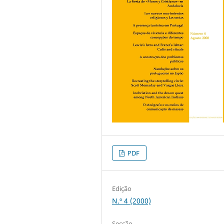
PDF
Edição
N.º 4 (2000)
Secção