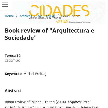
Home
/
Archives
/
No. 9 (2004)
/
Book Review
Book review of "Arquitectura e
Sociedade"
Teresa Sá
CEGOT-UC
Keywords:
Michel Freitag
Abstract
Boom review of: Michel Freitag (2004),
Arquitectura e
Sociedade
, tradução de Miguel Serras Pereira, Lisboa: Dom