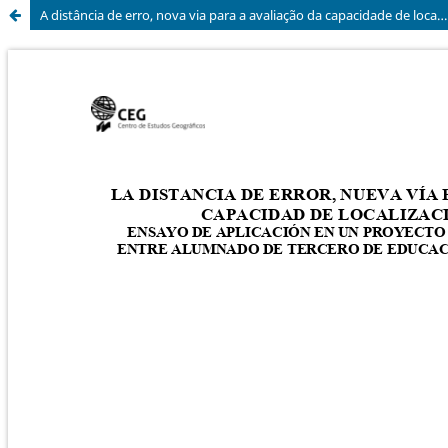
A distância de erro, nova via para a avaliação da capacidade de localização de enclaves: