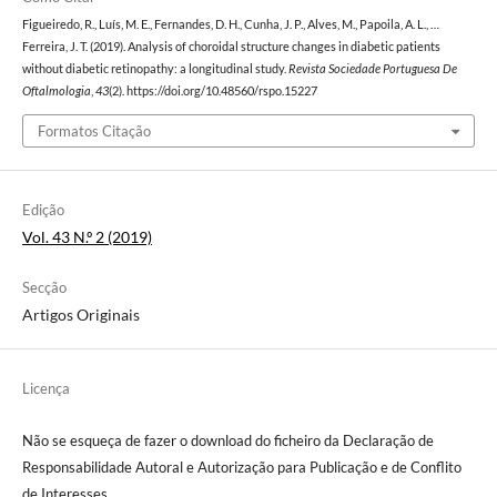
Figueiredo, R., Luís, M. E., Fernandes, D. H., Cunha, J. P., Alves, M., Papoila, A. L., …
Ferreira, J. T. (2019). Analysis of choroidal structure changes in diabetic patients
without diabetic retinopathy: a longitudinal study.
Revista Sociedade Portuguesa De
Oftalmologia
,
43
(2). https://doi.org/10.48560/rspo.15227
Formatos Citação
Edição
Vol. 43 N.º 2 (2019)
Secção
Artigos Originais
Licença
Não se esqueça de fazer o download do ficheiro da Declaração de
Responsabilidade Autoral e Autorização para Publicação e de Conflito
de Interesses