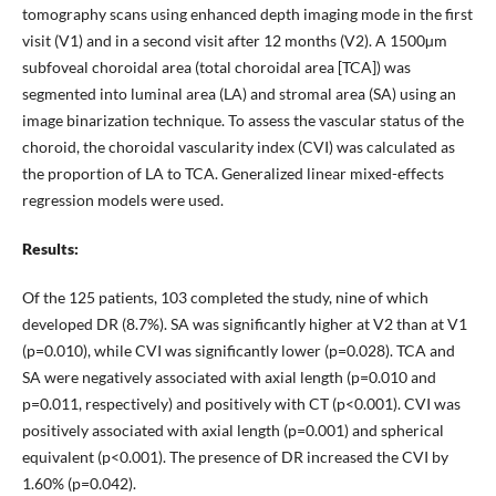
tomography scans using enhanced depth imaging mode in the first
visit (V1) and in a second visit after 12 months (V2). A 1500µm
subfoveal choroidal area (total choroidal area [TCA]) was
segmented into luminal area (LA) and stromal area (SA) using an
image binarization technique. To assess the vascular status of the
choroid, the choroidal vascularity index (CVI) was calculated as
the proportion of LA to TCA. Generalized linear mixed-effects
regression models were used.
Results:
Of the 125 patients, 103 completed the study, nine of which
developed DR (8.7%). SA was significantly higher at V2 than at V1
(p=0.010), while CVI was significantly lower (p=0.028). TCA and
SA were negatively associated with axial length (p=0.010 and
p=0.011, respectively) and positively with CT (p<0.001). CVI was
positively associated with axial length (p=0.001) and spherical
equivalent (p<0.001). The presence of DR increased the CVI by
1.60% (p=0.042).