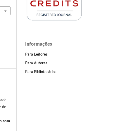
Informações
Para Leitores
Para Autores
Para Bibliotecários
o
dade
e de
do com