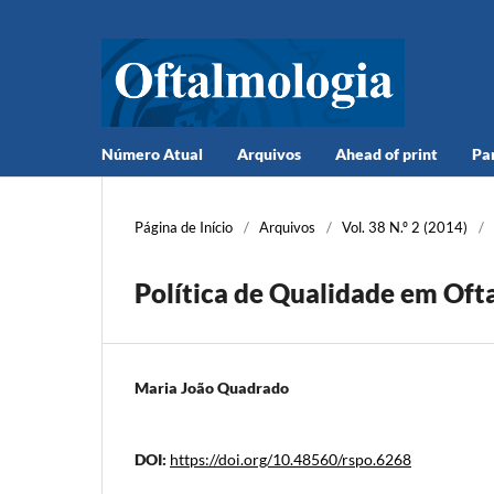
Número Atual
Arquivos
Ahead of print
Pa
Página de Início
/
Arquivos
/
Vol. 38 N.º 2 (2014)
/
Política de Qualidade em Oft
Maria João Quadrado
DOI:
https://doi.org/10.48560/rspo.6268