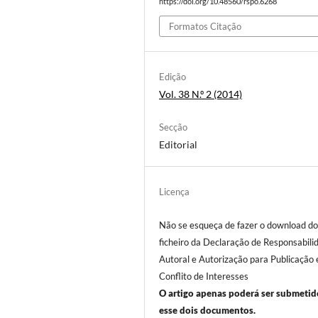
https://doi.org/10.48560/rspo.6268
Formatos Citação
Edição
Vol. 38 N.º 2 (2014)
Secção
Editorial
Licença
Não se esqueça de fazer o download d
ficheiro da Declaração de Responsabili
Autoral e Autorização para Publicação 
Conflito de Interesses
O artigo apenas poderá ser submeti
esse dois documentos.