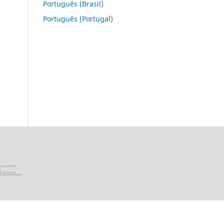
Português (Brasil)
Português (Portugal)
ica Portuguesa · Ministério da Ciência, Tecnologia e Ensino Super
União Europeia - Programa FEDER