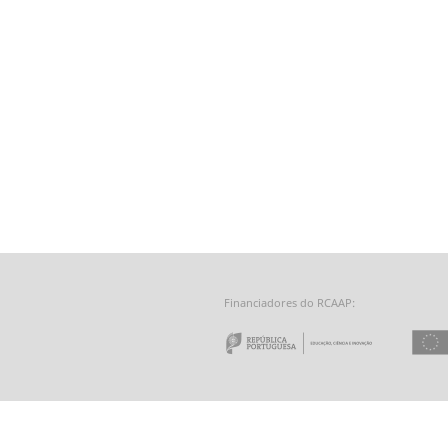
Financiadores do RCAAP:
e a Tecnologia - Fundação para a Computação Científica Nacional
 do Minho
Repúbl