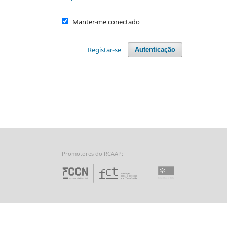
Manter-me conectado
Registar-se
Autenticação
Promotores do RCAAP:
Fundação para a Ciência 
Universidade