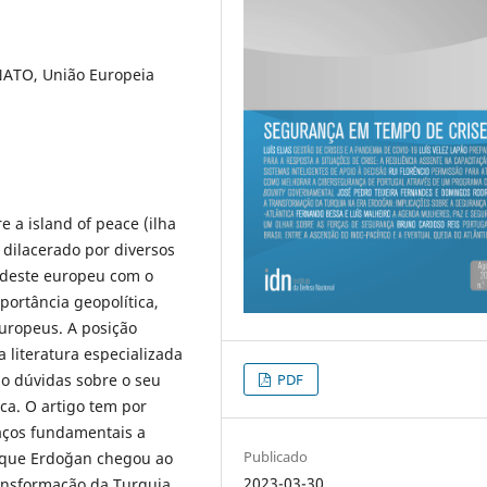
NATO, União Europeia
e a island of peace (ilha
 dilacerado por diversos
sudeste europeu com o
ortância geopolítica,
europeus. A posição
 literatura especializada
PDF
o dúvidas sobre o seu
a. O artigo tem por
raços fundamentais a
Publicado
m que Erdoğan chegou ao
2023-03-30
ansformação da Turquia