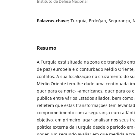
Instituto da Defesa Nacional
Palavras-chave:
Turquia, Erdoğan, Segurança, 
Resumo
A Turquia está situada na zona de transição entr
de paz) europeia e o conturbado Médio Oriente,
conflitos. A sua localização no cruzamento do 
Médio Oriente tem-lhe dado uma continuada imp
quer para os norte- -americanos, quer para os 
pública entre vários Estados aliados, bem como a
refletem que estas transformações têm levantad
comprometimento com a segurança euro-atlântic
objetivo, em primeiro lugar analisar nos seus t
política externa da Turquia desde o período e
poder. Em segundo avaliar em que medida a tr