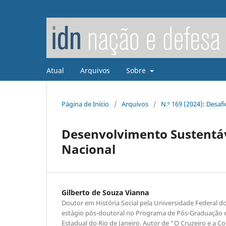
Atual
Arquivos
Sobre
Página de Início
/
Arquivos
/
N.º 169 (2024): Desafi
Desenvolvimento Sustentáv
Nacional
Gilberto de Souza Vianna
Doutor em História Social pela Universidade Federal d
estágio pós-doutoral no Programa de Pós-Graduação e
Estadual do Rio de Janeiro. Autor de “O Cruzeiro e a C