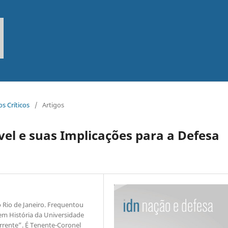
os Críticos
/
Artigos
el e suas Implicações para a Defesa
o Rio de Janeiro. Frequentou
m História da Universidade
orrente”. É Tenente-Coronel