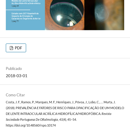
PDF
Publicado
2018-03-01
Como Citar
Costa, J. F., Ramos, P., Marques, M. F., Henriques, J., Póvoa, J., Lobo, C., … Murta, J.
(2018). PREVALÊNCIA E FATORES DE RISCO PARA OPACIFICAÇÃO DE UM MODELO
DE LENTE INTRAOCULAR ACRÍLICA HIDROFÍLICA/HIDROFÓBICA.
Revista
Sociedade Portuguesa De Oftalmologia
,
41
(4), 45–54.
https://doi.org/10.48560/rspo.10174