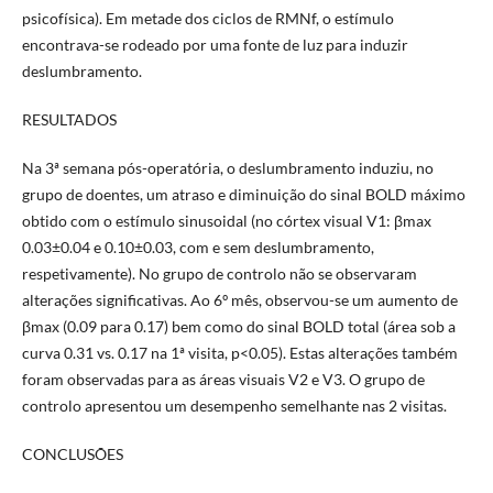
psicofísica). Em metade dos ciclos de RMNf, o estímulo
encontrava-se rodeado por uma fonte de luz para induzir
deslumbramento.
RESULTADOS
Na 3ª semana pós-operatória, o deslumbramento induziu, no
grupo de doentes, um atraso e diminuição do sinal BOLD máximo
obtido com o estímulo sinusoidal (no córtex visual V1: βmax
0.03±0.04 e 0.10±0.03, com e sem deslumbramento,
respetivamente). No grupo de controlo não se observaram
alterações significativas. Ao 6º mês, observou-se um aumento de
βmax (0.09 para 0.17) bem como do sinal BOLD total (área sob a
curva 0.31 vs. 0.17 na 1ª visita, p<0.05). Estas alterações também
foram observadas para as áreas visuais V2 e V3. O grupo de
controlo apresentou um desempenho semelhante nas 2 visitas.
CONCLUSÕES