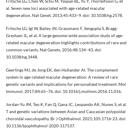
Fritsche LG, Chen W, Schu M, Yaspan BL, Yu Y, Thorleifsson G, et
al. Seven new loci associated with age-related macular
degeneration. Nat Genet. 2013;45:433–9. doi: 10.1038/ng.2578.
Fritsche LG, Igl W, Bailey JN, Grassmann F, Sengupta S, Bragg-
Gresham JL, et al. A large genome-wide association study of age-
related macular degeneration highlights contributions of rare and
common variants. Nat Genets. 2016;48:134–43. doi:
10.1038/ng.3448.
Geerlings MJ, de Jong EK, den Hollander AI. The complement
system in age-related macular degeneration: A review of rare
genetic variants and implications for personalized treatment. Mol
Immunol. 2017;84:65–76. doi: 10.1016/j.molimm.2016.11.016.
Jordan-Yu JM, Teo K, Fan Q, Gana JC, Leopando AK, Nunes S, et al.
T and genetic variations between Asian and Caucasian polypoidal
choroidal vasculopathy. Br J Ophthalmol. 2021;105:1716-23. doi:
10.1136/bjophthalmol-2020-317537.