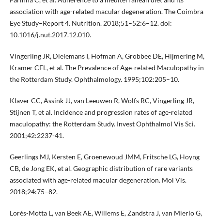
association with age-related macular degeneration. The Coimbra
Eye Study–Report 4. Nutrition. 2018;51–52:6–12. doi:
10.1016/j.nut.2017.12.010.
Vingerling JR, Dielemans I, Hofman A, Grobbee DE, Hijmering M,
Kramer CFL, et al. The Prevalence of Age-related Maculopathy in
the Rotterdam Study. Ophthalmology. 1995;102:205–10.
Klaver CC, Assink JJ, van Leeuwen R, Wolfs RC, Vingerling JR,
Stijnen T, et al. Incidence and progression rates of age-related
maculopathy: the Rotterdam Study. Invest Ophthalmol Vis Sci.
2001;42:2237-41.
Geerlings MJ, Kersten E, Groenewoud JMM, Fritsche LG, Hoyng
CB, de Jong EK, et al. Geographic distribution of rare variants
associated with age-related macular degeneration. Mol Vis.
2018;24:75–82.
Lorés-Motta L, van Beek AE, Willems E, Zandstra J, van Mierlo G,