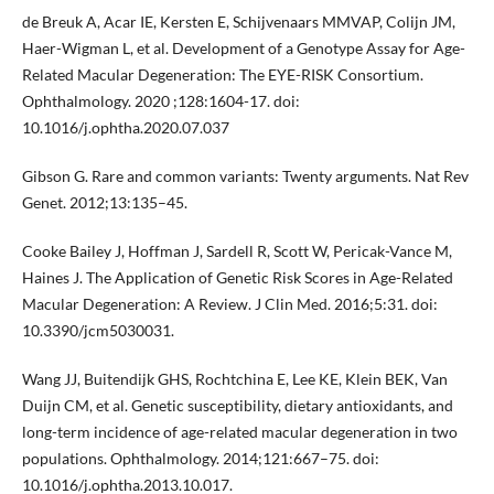
de Breuk A, Acar IE, Kersten E, Schijvenaars MMVAP, Colijn JM,
Haer-Wigman L, et al. Development of a Genotype Assay for Age-
Related Macular Degeneration: The EYE-RISK Consortium.
Ophthalmology. 2020 ;128:1604-17. doi:
10.1016/j.ophtha.2020.07.037
Gibson G. Rare and common variants: Twenty arguments. Nat Rev
Genet. 2012;13:135–45.
Cooke Bailey J, Hoffman J, Sardell R, Scott W, Pericak-Vance M,
Haines J. The Application of Genetic Risk Scores in Age-Related
Macular Degeneration: A Review. J Clin Med. 2016;5:31. doi:
10.3390/jcm5030031.
Wang JJ, Buitendijk GHS, Rochtchina E, Lee KE, Klein BEK, Van
Duijn CM, et al. Genetic susceptibility, dietary antioxidants, and
long-term incidence of age-related macular degeneration in two
populations. Ophthalmology. 2014;121:667–75. doi:
10.1016/j.ophtha.2013.10.017.