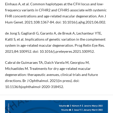
Einhaus A, et al. Common haplotypes at the CFH locus and low-
frequency variants in CFHR2 and CFHR5 associate with systemic
FHR concentrations and age-related macular degeneration. Am J
Hum Genet. 2021;108:1367-84. doi: 10.1016/j.ajhg.2021.06.002.
de Jong S, Gagliardi G, Garanto A, de Breuk A, Lechanteur YTE,
Katti S, et al. Implications of genetic variation in the complement
system in age-related macular degeneration. Prog Retin Eye Res.
2021;84:100952. doi: 10.1016/j.preteyeres.2021.100952.
Cabral de Guimaraes TA, Daich Varela M, Georgiou M,
Michaelides M. Treatments for dry age-related macular
degeneration: therapeutic avenues, clinical trials and future
directions. Br J Ophthalmol. 2021(in press). doi:
10.1136/bjophthalmol-2020-318452.