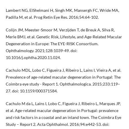
Lambert NG, ElShelmani H, Singh MK, Mansergh FC, Wride MA,
Padilla M, et al. Prog Retin Eye Res. 2016;54:64-102.
Colijn JM, Meester-Smoor M, Verzijden T, de Breuk A, Silva R,
Merle BMJ, et al. Genetic Risk, Lifestyle, and Age-Related Macular
Degeneration in Europe: The EYE-RISK Consortium.
Ophthalmology. 2021;128:1039-49. doi:
10.1016/j.ophtha.2020.11.024.
Cachulo MDL, Lobo C, Figueira J, Ribeiro L, Laíns I, Vieira A, et al.
Prevalence of age-related macular degeneration in Portugal: The
Coimbra eye study - Report 1. Ophthalmologica. 2015;233:119–
27. doi: 10.1159/000371584.
Cachulo M da L, Laíns I, Lobo C, Figueira J, Ribeiro L, Marques JP,
et al. Age-related macular degeneration in Portugal: prevalence
and risk factors in a coastal and an inland town. The Coimbra Eye
Study – Report 2. Acta Ophthalmol. 2016;94:e442-53. doi: