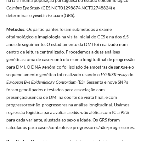
na DMI numa população portuguesa do estudo epidemiológico
Coimbra Eye Study
(CES,NCT01298674,NCT02748824) e
determinar o
genetic risk score
(GRS).
Métodos
: Os participantes foram submetidos a exame
oftalmológico e imagiologia na visita inicial do CES e na dos 6,5
anos de seguimento. O estadiamento da DMI foi realizado num
centro de leitura centralizado. Procedemos a duas análises
genéticas: uma de caso-controlo e uma longitudinal de progressão
para DMI. O DNA genómico foi isolado de amostras de sangue e o
sequenciamento genético foi realizado usando o
EYERISK-assay
do
European Eye Epidemiology Consortium (E3).
Sessenta e nove SNPs
foram genotipados e testados para associação com
presença/ausência de DMI na coorte da visita final, e com
progressores/não-progressores na análise longitudinal. Usámos
regressão logística para avaliar a
odds ratio
alélica com IC a 95%
para cada variante, ajustada ao sexo e idade. Os GRS foram
calculados para casos/controlos e progressores/não-progressores.