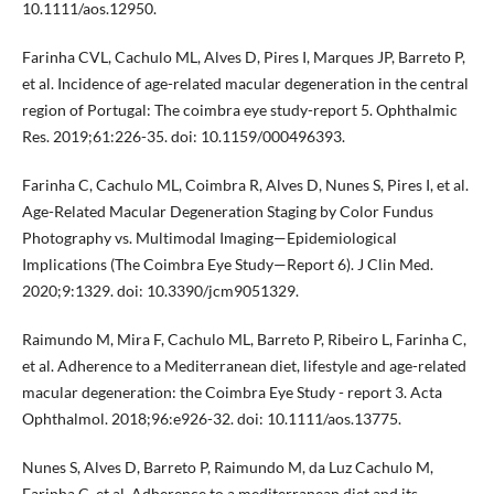
10.1111/aos.12950.
Farinha CVL, Cachulo ML, Alves D, Pires I, Marques JP, Barreto P,
et al. Incidence of age-related macular degeneration in the central
region of Portugal: The coimbra eye study-report 5. Ophthalmic
Res. 2019;61:226-35. doi: 10.1159/000496393.
Farinha C, Cachulo ML, Coimbra R, Alves D, Nunes S, Pires I, et al.
Age-Related Macular Degeneration Staging by Color Fundus
Photography vs. Multimodal Imaging—Epidemiological
Implications (The Coimbra Eye Study—Report 6). J Clin Med.
2020;9:1329. doi: 10.3390/jcm9051329.
Raimundo M, Mira F, Cachulo ML, Barreto P, Ribeiro L, Farinha C,
et al. Adherence to a Mediterranean diet, lifestyle and age-related
macular degeneration: the Coimbra Eye Study - report 3. Acta
Ophthalmol. 2018;96:e926-32. doi: 10.1111/aos.13775.
Nunes S, Alves D, Barreto P, Raimundo M, da Luz Cachulo M,
Farinha C, et al. Adherence to a mediterranean diet and its