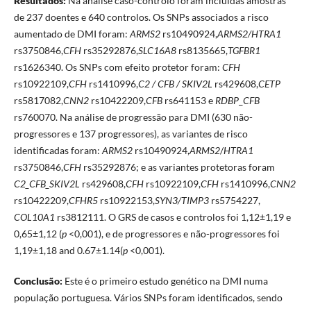
Resultados:
Na análise caso-controlo foram incluídas amostras
de 237 doentes e 640 controlos. Os SNPs associados a risco
aumentado de DMI foram:
ARMS2
rs10490924,
ARMS2/HTRA1
rs3750846,
CFH
rs35292876,
SLC16A8
rs8135665,
TGFBR1
rs1626340. Os SNPs com efeito protetor foram:
CFH
rs10922109,
CFH
rs1410996,
C2 / CFB / SKIV2L
rs429608,
CETP
rs5817082,
CNN2
rs10422209,
CFB
rs641153 e
RDBP
_
CFB
rs760070. Na análise de progressão para DMI (630 não-
progressores e 137 progressores), as variantes de risco
identificadas foram:
ARMS2
rs10490924,
ARMS2
/
HTRA1
rs3750846,
CFH
rs35292876; e as variantes protetoras foram
C2_CFB_SKIV2L
rs429608,
CFH
rs10922109,
CFH
rs1410996,
CNN2
rs10422209,
CFHR5
rs10922153,
SYN3/TIMP3
rs5754227,
COL10A1
rs3812111. O GRS de casos e controlos foi 1,12±1,19 e
0,65±1,12 (
p
<0,001), e de progressores e não-progressores foi
1,19±1,18 and 0.67±1.14(
p
<0,001).
Conclusão:
Este é o primeiro estudo genético na DMI numa
população portuguesa. Vários SNPs foram identificados, sendo