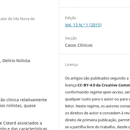
Edição
alar de Vila Nova de
Vol. 13 N.º 1 (2015)
Secção
Casos Clínicos
elírio Niilista.
Licença
Os artigos são publicados segundo a
licença
CC-BY-4.0 da Creative Com
conformando regime
open-access
, s
qualquer custo para o autor ou para 
o clínica relativamente
os niilistas, quase
leitor. Neste regime, os autores con
os direitos de autor e concedem à rev
direito de primeira publicação, permi
e Cotard associados a
se a partilha livre do trabalho, desde 
ito e das características