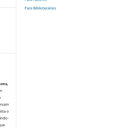
Para Bibliotecários
mons,
em
o
servam
ista o
tindo-
que