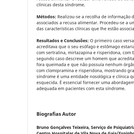
clínicas desta síndrome.
Métodos:
Realizou-se a recolha de informação d
associados a recusa alimentar. Procedeu-se a um
das características clínicas que lhe estão associ
Resultados e Conclusões:
O primeiro caso vers
acreditava que o seu esófago e estômago estari
com sertralina, mirtazapina e risperidona, com 
segundo caso descreve um homem que acredita
fora queimada e que não possuía nenhum órgão
com clomipramina e risperidona, mostrando gra
síndrome é uma entidade nosológica e clínica q
esquecida. É essencial fornecer uma abordagem
adequada em pacientes com esta síndrome.
Biografias Autor
Bruno Gonçalves Teixeira,
Serviço de Psiquiatr
Centro Hospitalar de Vila Nova de Gaia/Espinh