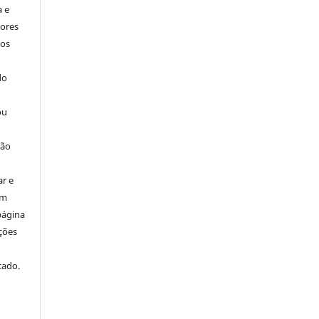
a e
tores
tos
do
ou
ção
ar e
em
página
ações
cado.