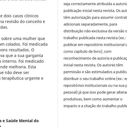
seja correctamente atribuída a autori
publicação inicial nesta revista. Os au
e dois casos clínicos
têm autorização para assumir contra
a revisão do conceito e
adicionais separadamente, para
adas.
distribuição não-exclusiva da versão 
trabalho publicada nesta revista (ex.:
a sobre uma mulher que
am colados. Foi medicada
publicar em repositório institucional 
bons resultados. O
como capítulo de livro), com
va que a sua garganta
reconhecimento de autoria e publica
 interno. Foi medicado
inicial nesta revista. Os autores têm
nde melhoria. Esta
permissão e são estimulados a public
ue não deve ser
 terapêutica urgente e
distribuir o seu trabalho online (ex.: 
repositórios institucionais ou na sua 
pessoal) já que isso pode gerar alter
produtivas, bem como aumentar o
impacto e a citação do trabalho publi
ia e Saúde Mental do
o