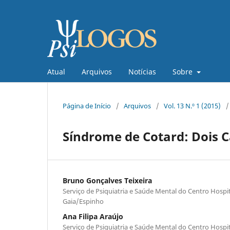
Atual
Arquivos
Notícias
Sobre
Página de Início
/
Arquivos
/
Vol. 13 N.º 1 (2015)
/
Síndrome de Cotard: Dois 
Bruno Gonçalves Teixeira
Serviço de Psiquiatria e Saúde Mental do Centro Hospit
Gaia/Espinho
Ana Filipa Araújo
Serviço de Psiquiatria e Saúde Mental do Centro Hospit