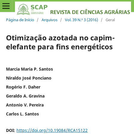
Página de Início
/
Arquivos
/
Vol. 39 N.º 3 (2016)
/
Geral
Otimização azotada no capim-
elefante para fins energéticos
Marcia Maria P. Santos
Niraldo José Ponciano
Rogério F. Daher
Geraldo A. Gravina
Antonio V. Pereira
Carlos L. Santos
DOI:
https://doi.org/10.19084/RCA15122