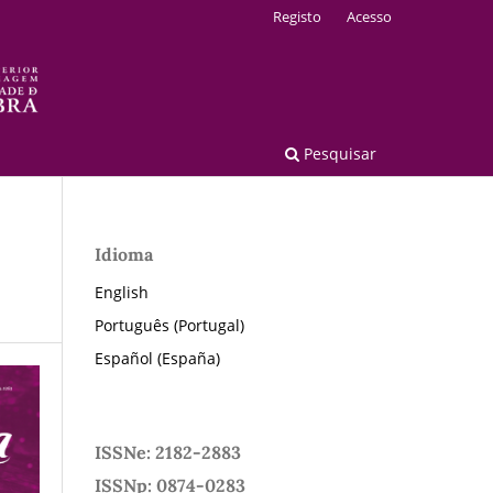
Registo
Acesso
Pesquisar
Idioma
English
Português (Portugal)
Español (España)
ISSNe: 2182-2883
ISSNp: 0874-0283