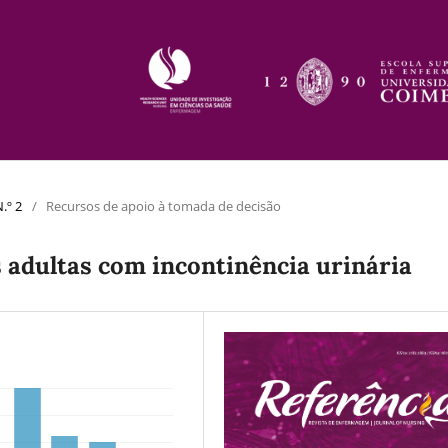
.º 2
/
Recursos de apoio à tomada de decisão
 adultas com incontinência urinária