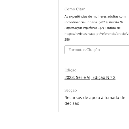
Como Citar
As experiências de mulheres adultas com
incontinência urinária. (2023).
Revista De
Enfermagem Referência
,
6
(2). Obtido de
https://revistas.rcaap.pt/referencia/article/
286
Formatos Citação
Edição
2023: Série VI, Edição N.º 2
Secção
Recursos de apoio à tomada de
decisão