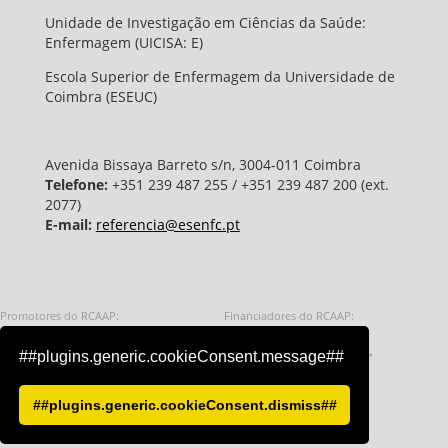
Unidade de Investigação em Ciências da Saúde:
Enfermagem (UICISA: E)
Escola Superior de Enfermagem da Universidade de
Coimbra (ESEUC)
Avenida Bissaya Barreto s/n, 3004-011 Coimbra
Telefone:
+351 239 487 255 / +351 239 487 200 (ext.
2077)
E-mail:
referencia@esenfc.pt
Promotores do RCAAP:
Financiadores do RCAAP:
Fundação para a Ciência e a Tecnologia - 
Repúbl
##plugins.generic.cookieConsent.message##
Universidade do Minho
União Europeia
##plugins.generic.cookieConsent.dismiss##