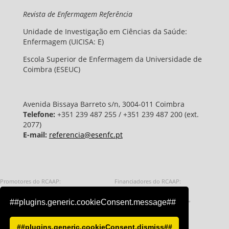
Revista de Enfermagem Referência
Unidade de Investigação em Ciências da Saúde:
Enfermagem (UICISA: E)
Escola Superior de Enfermagem da Universidade de
Coimbra (ESEUC)
Avenida Bissaya Barreto s/n, 3004-011 Coimbra
Telefone:
+351 239 487 255 / +351 239 487 200 (ext.
2077)
E-mail:
referencia@esenfc.pt
Promotores do RCAAP:
Financiadores do RCAAP:
Fundação para a Ciência e a Tecnologia - 
Repúbl
##plugins.generic.cookieConsent.message##
Universidade do Minho
União Europeia
##plugins.generic.cookieConsent.dismiss##