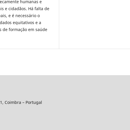
insecamente humanas e
ais e cidadãos. Há falta de
ais, e é necessário o
ados equitativos e a
los de formação em saúde
01, Coimbra – Portugal