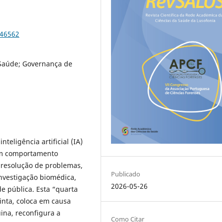
.46562
m Saúde; Governança de
teligência artificial (IA)
em comportamento
 resolução de problemas,
Publicado
nvestigação biomédica,
2026-05-26
de pública. Esta “quarta
uinta, coloca em causa
ina, reconfigura a
Como Citar