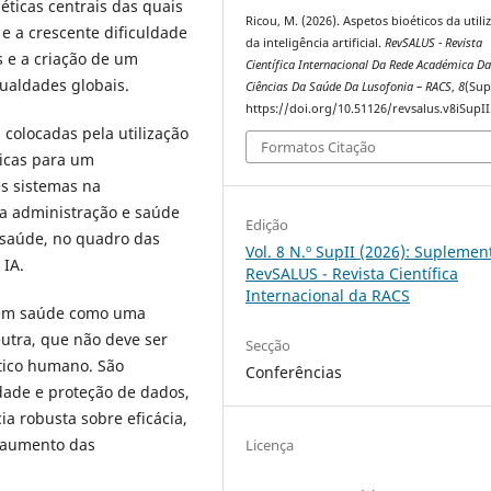
éticas centrais das quais
Ricou, M. (2026). Aspetos bioéticos da utili
e a crescente dificuldade
da inteligência artificial.
RevSALUS - Revista
 e a criação de um
Científica Internacional Da Rede Académica D
ualdades globais.
Ciências Da Saúde Da Lusofonia – RACS
,
8
(Sup
https://doi.org/10.51126/revsalus.v8iSupI
s colocadas pela utilização
Formatos Citação
icas para um
es sistemas na
 na administração e saúde
Edição
saúde, no quadro das
Vol. 8 N.º SupII (2026): Suplemen
 IA.
RevSALUS - Revista Científica
Internacional da RACS
IA em saúde como uma
utra, que não deve ser
Secção
tico humano. São
Conferências
dade e proteção de dados,
ia robusta sobre eficácia,
e aumento das
Licença