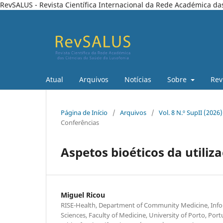
RevSALUS - Revista Científica Internacional da Rede Académica da
Atual
Arquivos
Notícias
Sobre
Rev
Página de Início
/
Arquivos
/
Vol. 8 N.º SupII (202
Conferências
Aspetos bioéticos da utiliza
Miguel Ricou
RISE-Health, Department of Community Medicine, Info
Sciences, Faculty of Medicine, University of Porto, Port