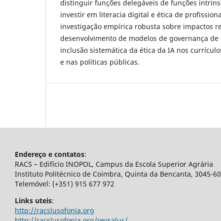
distinguir funções delegáveis de funções intr
investir em literacia digital e ética de profission
investigação empírica robusta sobre impactos re
desenvolvimento de modelos de governança de d
inclusão sistemática da ética da IA nos currícu
e nas políticas públicas.
Endereço e contatos
:
RACS – Edifício INOPOL, Campus da Escola Superior Agrária
Instituto Politécnico de Coimbra, Quinta da Bencanta, 3045-6
Telemóvel: (+351) 915 677 972
Links uteis
:
http://racslusofonia.org
http://racslusofonia.org/revsalus/