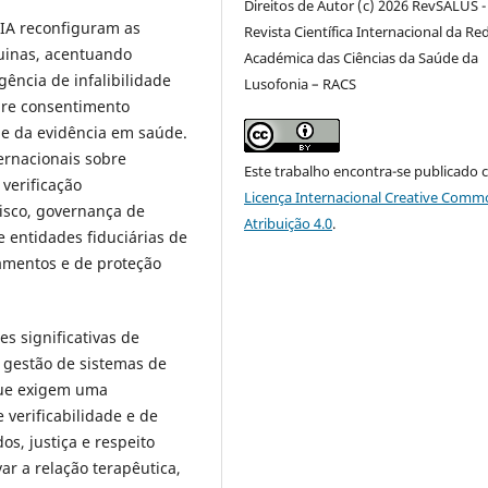
Direitos de Autor (c) 2026 RevSALUS -
 IA reconfiguram as
Revista Científica Internacional da Re
uinas, acentuando
Académica das Ciências da Saúde da
ência de infalibilidade
Lusofonia – RACS
bre consentimento
de da evidência em saúde.
ernacionais sobre
Este trabalho encontra-se publicado 
verificação
Licença Internacional Creative Comm
risco, governança de
Atribuição 4.0
.
 entidades fiduciárias de
samentos e de proteção
s significativas de
a gestão de sistemas de
que exigem uma
verificabilidade e de
s, justiça e respeito
ar a relação terapêutica,