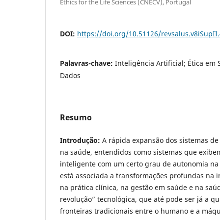
Ethics for the Life Sciences (CNECV), Portugal
DOI:
https://doi.org/10.51126/revsalus.v8iSupII
Palavras-chave:
Inteligência Artificial; Ética e
Dados
Resumo
Introdução:
A rápida expansão dos sistemas de in
na saúde, entendidos como sistemas que exib
inteligente com um certo grau de autonomia na
está associada a transformações profundas na i
na prática clínica, na gestão em saúde e na saú
revolução” tecnológica, que até pode ser já a q
fronteiras tradicionais entre o humano e a máqu