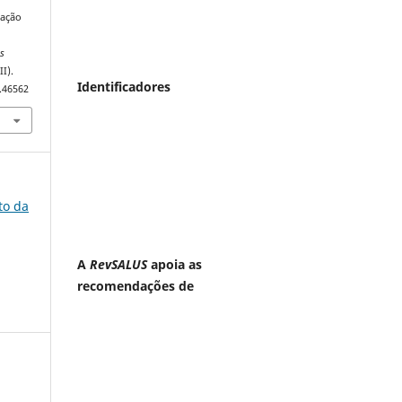
zação
as
II).
Identificadores
I.46562
to da
A
RevSALUS
apoia as
recomendações de