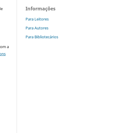
Informações
de
Para Leitores
Para Autores
Para Bibliotecários
com a
ons