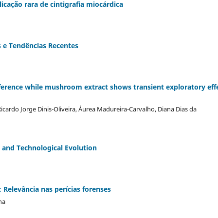
icação rara de cintigrafia miocárdica
s e Tendências Recentes
ference while mushroom extract shows transient exploratory eff
cardo Jorge Dinis-Oliveira, Áurea Madureira-Carvalho, Diana Dias da
 and Technological Evolution
 Relevância nas perícias forenses
ha