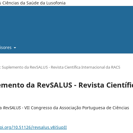
s Ciências da Saúde da Lusofonia
isores
6): Suplemento da RevSALUS - Revista Científica Internacional da RACS
plemento da RevSALUS - Revista Científi
da
RevSALUS -
VII Congresso da Associação Portuguesa de Ciências
doi.org/10.51126/revsalus.v8iSupII