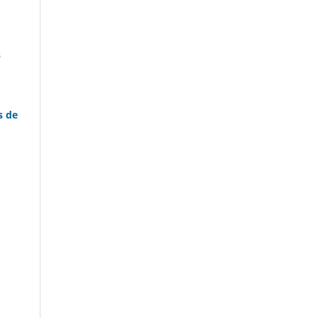
s
s de