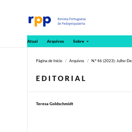
Atual
Arquivos
Sobre
Página de Início
/
Arquivos
/
N.º 46 (2023): Julho-D
E D I T O R I A L
Teresa Goldschmidt