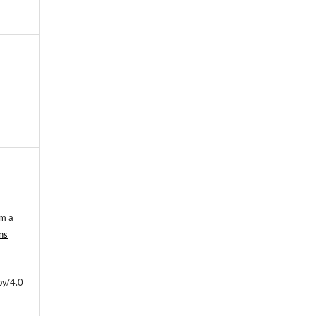
om a
ns
by/4.0