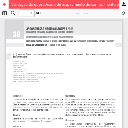
Validação do questionário de mapeamento do conhecimento ético em estudantes de Enfermagem