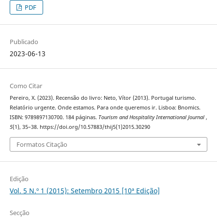
PDF
Publicado
2023-06-13
Como Citar
Pereiro, X. (2023). Recensão do livro: Neto, Vítor (2013). Portugal turismo.
Relatório urgente. Onde estamos. Para onde queremos ir. Lisboa: Bnomics.
ISBN: 9789897130700. 184 páginas.
Tourism and Hospitality International Journal
,
5
(1), 35–38. https://doi.org/10.57883/thij5(1)2015.30290
Formatos Citação
Edição
Vol. 5 N.º 1 (2015): Setembro 2015 [10ª Edição]
Secção