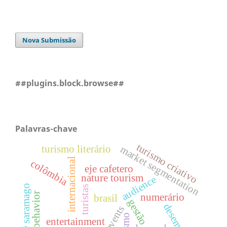
Nova Submissão
##plugins.block.browse##
Palavras-chave
turismo criativo
market segmentation
turismo literário
internacional
colômbia
eje cafetero
nature tourism
audience
josé saramago
turistas
leisure behavior
numerário
brasil
gestão
entertainment