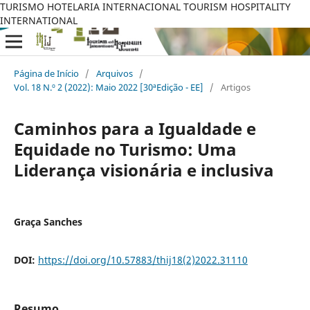
TURISMO HOTELARIA INTERNACIONAL TOURISM HOSPITALITY
INTERNATIONAL
Página de Início
/
Arquivos
/
Vol. 18 N.º 2 (2022): Maio 2022 [30ªEdição - EE]
/
Artigos
Caminhos para a Igualdade e
Equidade no Turismo: Uma
Liderança visionária e inclusiva
Graça Sanches
DOI:
https://doi.org/10.57883/thij18(2)2022.31110
Resumo