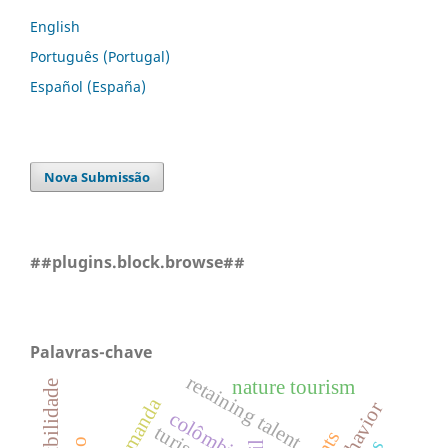
English
Português (Portugal)
Español (España)
Nova Submissão
##plugins.block.browse##
Palavras-chave
retaining talent
nature tourism
demanda
colômbia
turismo