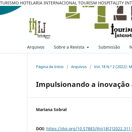
TURISMO HOTELARIA INTERNACIONAL TOURISM HOSPITALITY IN
Arquivos
Sobre a Revista
Submissão
N
Página de Início
/
Arquivos
/
Vol. 18 N.º 2 (2022): 
Impulsionando a inovação 
Mariana Sobral
DOI:
https://doi.org/10.57883/thij18(2)2022.311