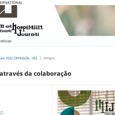
TERNATIONAL
otícias
Maio 2022 [30ªEdição - EE]
/
Artigos
através da colaboração
11