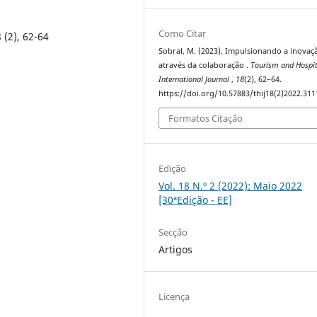
Como Citar
 (2), 62-64
Sobral, M. (2023). Impulsionando a inovaç
através da colaboração .
Tourism and Hospit
International Journal
,
18
(2), 62–64.
https://doi.org/10.57883/thij18(2)2022.311
Formatos Citação
Edição
Vol. 18 N.º 2 (2022): Maio 2022
[30ªEdição - EE]
Secção
Artigos
Licença