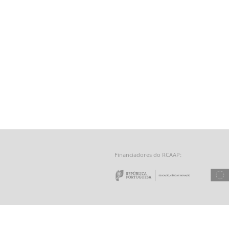
Financiadores do RCAAP:
e a Tecnologia - Fundação para a Computação Científica Nacional
 do Minho
Repúbl