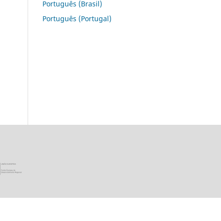
Português (Brasil)
Português (Portugal)
ica Portuguesa · Ministério da Ciência, Tecnologia e Ensino Super
União Europeia - Programa FEDER