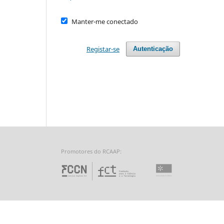
Manter-me conectado
Registar-se
Autenticação
Promotores do RCAAP:
Fundação para a Ciência 
Universidade