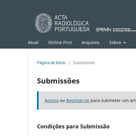
Atual
Online First
Arquivos
Sobre
Página de Início
/
Submissões
Submissões
Acesso
ou
Registar-se
para submeter um art
Condições para Submissão