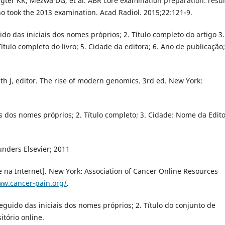
igter KK, Mezwa DG, et al. ABR core examination preparation: resul
ho took the 2013 examination. Acad Radiol. 2015;22:121-9.
ido das iniciais dos nomes próprios; 2. Título completo do artigo 3.
Título completo do livro; 5. Cidade da editora; 6. Ano de publicação;
ith J, editor. The rise of modern genomics. 3rd ed. New York:
ais dos nomes próprios; 2. Título completo; 3. Cidade: Nome da Edit
nders Elsevier; 2011
a Internet]. New York: Association of Cancer Online Resources
ww.cancer-pain.org/
.
eguido das iniciais dos nomes próprios; 2. Título do conjunto de
itório online.