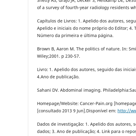
Shetty AS, Grajo JR, Decker S, Heitkamp DE, DeSt
of a survey of fourth-year radiology residents w
Capítulos de Livros: 1. Apelido dos autores, segu
Apelido e iniciais do nome próprio do Editor; 4. 
Número da primeira e última página.
Brown B, Aaron M. The politics of nature. In: Sm
Wiley;2001. p 230-57.
Livro: 1. Apelido dos autores, seguido das inici
4.Ano de publicação.
Sahani DV. Abdominal imaging. Philadelphia:Sau
Homepage/Website: Cancer-Pain.org [homepage n
[consultado 2013 9 Jun].Disponível em:
http://w
Dados de investigação: 1. Apelido dos autores, s
dados; 3. Ano de publicação; 4. Link para o repos