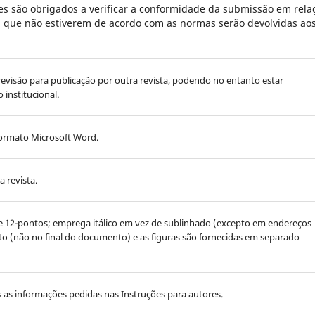
s são obrigados a verificar a conformidade da submissão em rela
es que não estiverem de acordo com as normas serão devolvidas ao
 revisão para publicação por outra revista, podendo no entanto estar
 institucional.
formato Microsoft Word.
 revista.
e 12-pontos; emprega itálico em vez de sublinhado (excepto em endereços
exto (não no final do documento) e as figuras são fornecidas em separado
s as informações pedidas nas Instruções para autores.