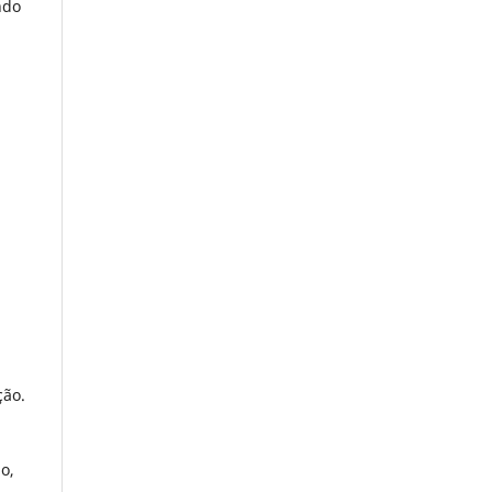
ndo
ção.
o,