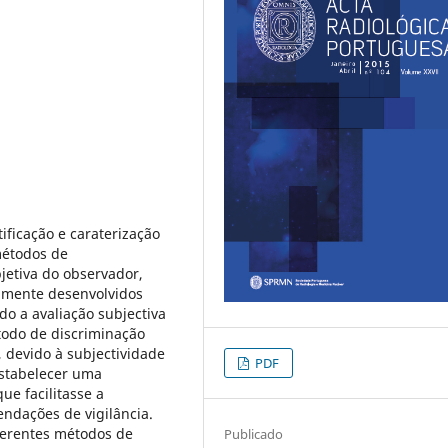
ificação e caraterização
métodos de
bjetiva do observador,
camente desenvolvidos
o a avaliação subjectiva
todo de discriminação
 devido à subjectividade
PDF
estabelecer uma
e facilitasse a
ndações de vigilância.
iferentes métodos de
Publicado