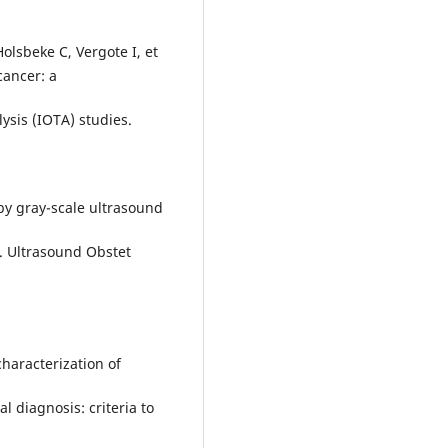
Holsbeke C, Vergote I, et
cancer: a
ysis (IOTA) studies.
 by gray-scale ultrasound
. Ultrasound Obstet
haracterization of
l diagnosis: criteria to