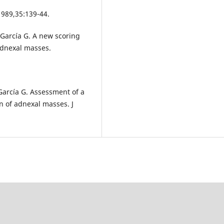
1989,35:139-44.
-García G. A new scoring
adnexal masses.
-García G. Assessment of a
n of adnexal masses. J