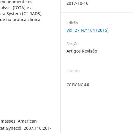
 nomeadamente os
2017-10-16
lysis (IOTA) e a
ata System (GI-RADS),
e na prática clínica.
Edição
Vol. 27 N.º 104 (2015)
Secção
Artigos Revisão
Licença
CC BY-NC 4.0
l masses. American
tet Gynecol. 2007,110:201-