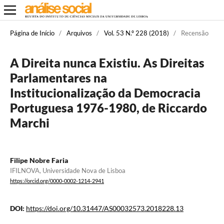
Página de Início
/
Arquivos
/
Vol. 53 N.º 228 (2018)
/
Recensão
A Direita nunca Existiu. As Direitas
Parlamentares na
Institucionalização da Democracia
Portuguesa 1976-1980, de Riccardo
Marchi
Filipe Nobre Faria
IFILNOVA, Universidade Nova de Lisboa
https://orcid.org/0000-0002-1214-2941
DOI:
https://doi.org/10.31447/AS00032573.2018228.13