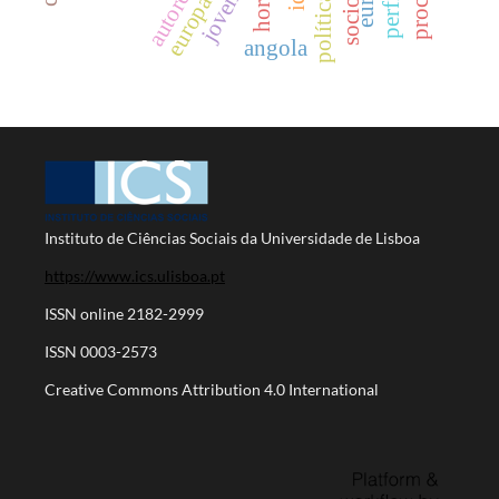
jovens
euro
angola
Instituto de Ciências Sociais da Universidade de Lisboa
https://www.ics.ulisboa.pt
ISSN online 2182-2999
ISSN 0003-2573
Creative Commons Attribution 4.0 International