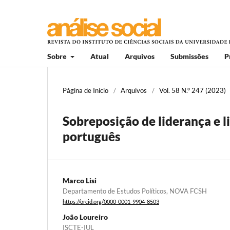
Sobre
Atual
Arquivos
Submissões
P
Página de Início
/
Arquivos
/
Vol. 58 N.º 247 (2023)
Sobreposição de liderança e l
português
Marco Lisi
Departamento de Estudos Políticos, NOVA FCSH
https://orcid.org/0000-0001-9904-8503
João Loureiro
ISCTE-IUL