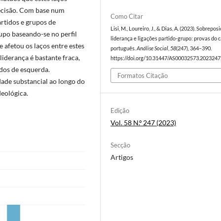
ecisão. Com base num
Como Citar
artidos e grupos de
Lisi, M., Loureiro, J., & Dias, A. (2023). Sobrepos
rupo baseando-se no perfil
liderança e ligações partido-grupo: provas do 
e afetou os laços entre estes
português.
Análise Social
,
58
(247), 364–390.
liderança é bastante fraca,
https://doi.org/10.31447/AS00032573.2023247
idos de esquerda.
Formatos Citação
ade substancial ao longo do
eológica.
Edição
Vol. 58 N.º 247 (2023)
Secção
Artigos