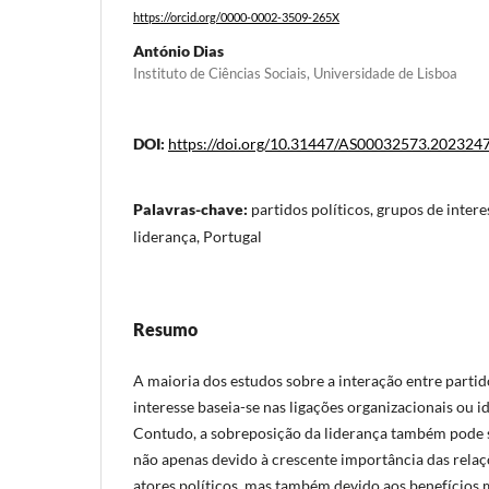
https://orcid.org/0000-0002-3509-265X
António Dias
Instituto de Ciências Sociais, Universidade de Lisboa
DOI:
https://doi.org/10.31447/AS00032573.202324
Palavras-chave:
partidos políticos, grupos de intere
liderança, Portugal
Resumo
A maioria dos estudos sobre a interação entre partid
interesse baseia-se nas ligações organizacionais ou 
Contudo, a sobreposição da liderança também pode 
não apenas devido à crescente importância das relaçõ
atores políticos, mas também devido aos benefícios 