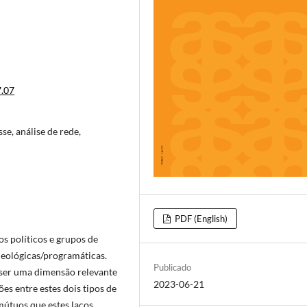
7.07
sse, análise de rede,
PDF (English)
os políticos e grupos de
ideológicas/programáticas.
Publicado
ser uma dimensão relevante
2023-06-21
es entre estes dois tipos de
mútuos que estes laços