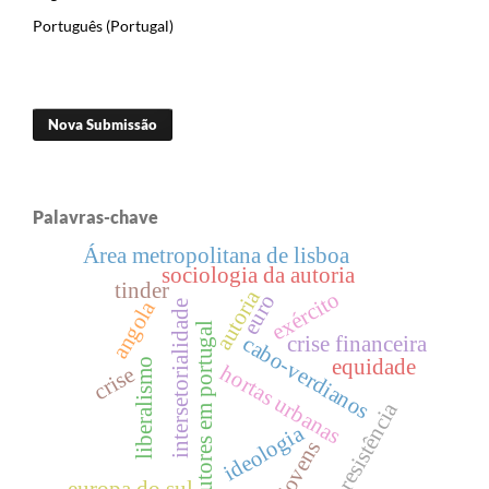
Português (Portugal)
Nova Submissão
Palavras-chave
Área metropolitana de lisboa
sociologia da autoria
tinder
autoria
exército
euro
angola
intersetorialidade
autores em portugal
cabo-verdianos
crise financeira
equidade
liberalismo
hortas urbanas
crise
resistência
ideologia
jovens