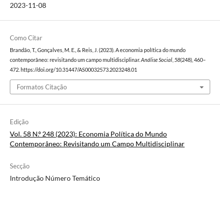
2023-11-08
Como Citar
Brandão, T., Gonçalves, M. E., & Reis, J. (2023). A economia política do mundo
contemporâneo: revisitando um campo multidisciplinar.
Análise Social
,
58
(248), 460–
472. https://doi.org/10.31447/AS00032573.2023248.01
Formatos Citação
Edição
Vol. 58 N.º 248 (2023): Economia Política do Mundo
Contemporâneo: Revisitando um Campo Multidisciplinar
Secção
Introdução Número Temático