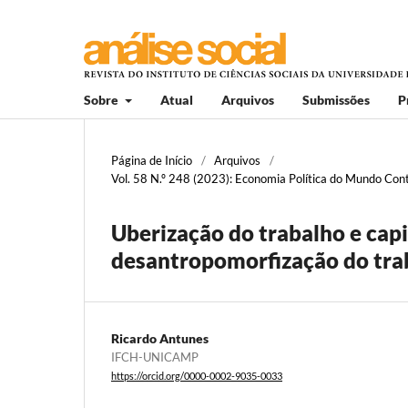
Sobre
Atual
Arquivos
Submissões
P
Página de Início
/
Arquivos
/
Vol. 58 N.º 248 (2023): Economia Política do Mundo Con
Uberização do trabalho e cap
desantropomorfização do tra
Ricardo Antunes
IFCH-UNICAMP
https://orcid.org/0000-0002-9035-0033