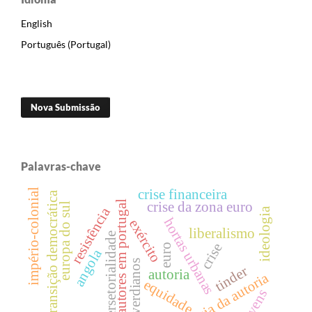
English
Português (Portugal)
Nova Submissão
Palavras-chave
crise financeira
império-colonial
transição democrática
autores em portugal
crise da zona euro
europa do sul
resistência
ideologia
hortas urbanas
exército
liberalismo
intersetorialidade
crise
euro
angola
cabo-verdianos
tinder
autoria
sociologia da autoria
equidade
jovens