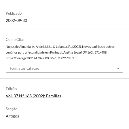
Publicado
2002-09-30
Como Citar
Nunes de Almeida, A., André, I. M. ., & Lalanda, P. . (2002). Novos padrões e outros
cenários para a fecundidade em Portugal.
Análise Social
,
37
(163), 371–409.
https://doi.org/10.31447/AS00032573.2002163.02
Formatos Citação
Edição
Vol. 37 N.º 163 (2002): Famílias
Secção
Artigos