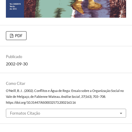
PDF
Publicado
2002-09-30
Como Citar
O’Neill, B. J. . (2002). Conflitos e Água de Rega: Ensaio sobre a Organização Social no
Vale de Melgaço, de Fabienne Wateau.
Análise Social
,
37
(163), 703–708.
https://doi.org/10.31447/AS00032573.2002163.16
Formatos Citação