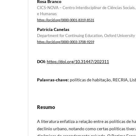
Rosa Branco
CICS-NOVA – Centro Interdisciplinar de Ciências Sociais,
e Humanas
https://orcid.org/0000-0001-8319-8531
Patrícia Canelas
Department for Continuing Education, Oxford University
https://orcid.org/0000-0003-3708-9259
DOI:
https://doi.org/10.31447/202311
Palavras-chave:
políticas de habitação, RECRIA, L
Resumo
A literatura enfatiza a relação entre as políticas de 
declínio urbano, notando como certas políticas tiver
dinâmicas do arrendamento privado. O Regime Espec