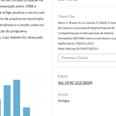
ementado entre 1988 e
 artigo analisa o recria com
Como Citar
lho de arquivo no município
Alves, S., Branco, R., & Canelas, P. (2024). O mun
ntralismo e o modo como os
de Lisboa e a execução do Regime Especial de
ução do programa,
Comparticipação na Recuperação de Imóveis
 cujo debate foi relançado
Arrendados (RECRIA): entre as estruturas e a a
Análise Social
,
59
(252), e2311.
https://doi.org/10.31447/202311
Formatos Citação
Edição
Vol. 59 N.º 252 (2024)
Secção
Artigos