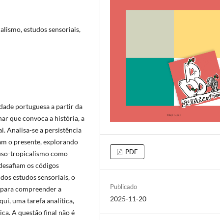
calismo, estudos sensoriais,
dade portuguesa a partir da
ar que convoca a história, a
al. Analisa-se a persistência
am o presente, explorando
PDF
o luso-tropicalismo como
 desafiam os códigos
os estudos sensoriais, o
Publicado
o para compreender a
2025-11-20
qui, uma tarefa analítica,
ica. A questão final não é