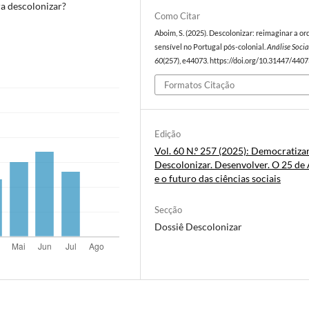
a descolonizar?
Como Citar
Aboim, S. (2025). Descolonizar: reimaginar a o
sensível no Portugal pós-colonial.
Análise Socia
60
(257), e44073. https://doi.org/10.31447/440
Formatos Citação
Edição
Vol. 60 N.º 257 (2025): Democratizar
Descolonizar. Desenvolver. O 25 de 
e o futuro das ciências sociais
Secção
Dossiê Descolonizar