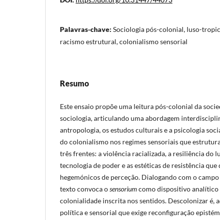
Palavras-chave:
Sociologia pós-colonial, luso-tropi
racismo estrutural, colonialismo sensorial
Resumo
Este ensaio propõe uma leitura pós-colonial da socie
sociologia, articulando uma abordagem interdisciplin
antropologia, os estudos culturais e a psicologia soci
do colonialismo nos regimes sensoriais que estrutur
três frentes: a violência racializada, a resiliência d
tecnologia de poder e as estéticas de resistência que
hegemónicos de perceção. Dialogando com o campo d
texto convoca o
sensorium
como dispositivo analític
colonialidade inscrita nos sentidos. Descolonizar é, a
política e sensorial que exige reconfiguração epistém