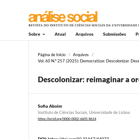
Sobre
Atual
Arquivos
Submissões
P
Página de Início
/
Arquivos
/
Vol. 60 N.º 257 (2025): Democratizar. Descolonizar. Desen
Descolonizar: reimaginar a or
Sofia Aboim
Instituto de Ciências Sociais, Universidade de Lisboa
https://orcid.org/0000-0002-6605-8614
DOI:
https://doi.org/10.31447/44073