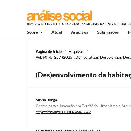
Sobre
Atual
Arquivos
Submissões
P
Página de Início
/
Arquivos
/
Vol. 60 N.º 257 (2025): Democratizar. Descolonizar. Desen
(Des)envolvimento da habita
Sílvia Jorge
Centro para a Inovação em Território, Urbanismo e Arqu
https://orcid.org/0000-0002-4587-2262
DOI:
https://doi.org/10.31447/44078