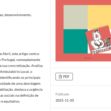
cas, desenvolvimento,
Abril, este artigo centra-
 em Portugal, nomeadamente
 a sua concretização. Analisa
 Ambulatório Local, o
PDF
identificando os principais
cessidade de uma abordagem
abitação, destaca a urgência
Publicado
as sociais na definição de
2025-11-20
e equitativo.