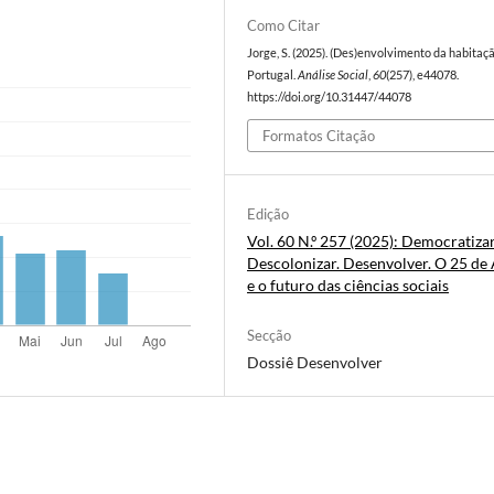
Como Citar
Jorge, S. (2025). (Des)envolvimento da habitaç
Portugal.
Análise Social
,
60
(257), e44078.
https://doi.org/10.31447/44078
Formatos Citação
Edição
Vol. 60 N.º 257 (2025): Democratizar
Descolonizar. Desenvolver. O 25 de 
e o futuro das ciências sociais
Secção
Dossiê Desenvolver