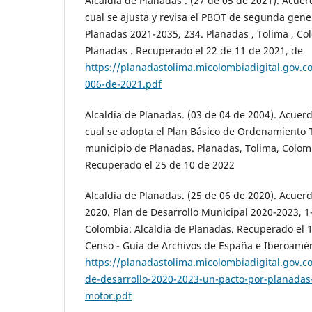
Alcaldía de Planadas . (27 de 05 de 2021). Acuer
cual se ajusta y revisa el PBOT de segunda gene
Planadas 2021-2035, 234. Planadas , Tolima , Col
Planadas . Recuperado el 22 de 11 de 2021, de
https://planadastolima.micolombiadigital.gov.c
006-de-2021.pdf
Alcaldía de Planadas. (03 de 04 de 2004). Acuerd
cual se adopta el Plan Básico de Ordenamiento Te
municipio de Planadas. Planadas, Tolima, Colomb
Recuperado el 25 de 10 de 2022
Alcaldía de Planadas. (25 de 06 de 2020). Acuer
2020. Plan de Desarrollo Municipal 2020-2023, 1
Colombia: Alcaldia de Planadas. Recuperado el 
Censo - Guía de Archivos de España e Iberoamér
https://planadastolima.micolombiadigital.gov.c
de-desarrollo-2020-2023-un-pacto-por-planadas
motor.pdf