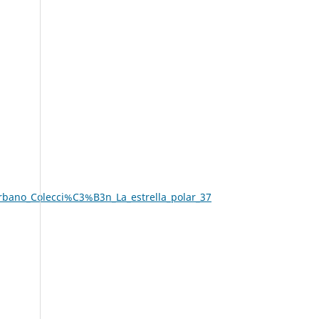
ano_Colecci%C3%B3n_La_estrella_polar_37