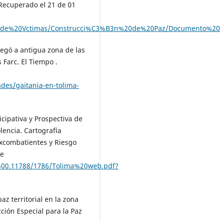
 Recuperado el 21 de 01
ca%20de%20Vctimas/Construcci%C3%B3n%20de%20Paz/Documento%
llegó a antigua zona de las
 Farc. El Tiempo .
des/gaitania-en-tolima-
icipativa y Prospectiva de
lencia. Cartografía
Excombatientes y Riesgo
de
0.500.11788/1786/Tolima%20web.pdf?
az territorial en la zona
ción Especial para la Paz