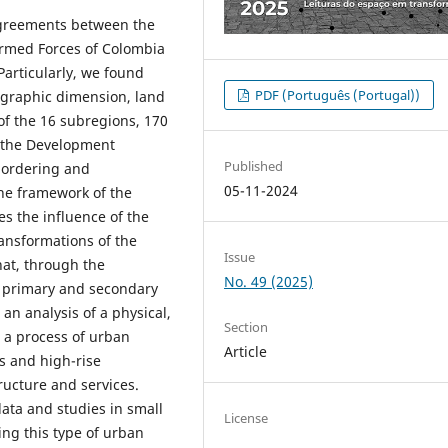
Agreements between the
rmed Forces of Colombia
Particularly, we found
PDF (Português (Portugal))
mographic dimension, land
 of the 16 subregions, 170
y the Development
Published
 ordering and
05-11-2024
he framework of the
s the influence of the
ansformations of the
Issue
hat, through the
No. 49 (2025)
f primary and secondary
 an analysis of a physical,
Section
e a process of urban
Article
es and high-rise
ructure and services.
 data and studies in small
License
ng this type of urban