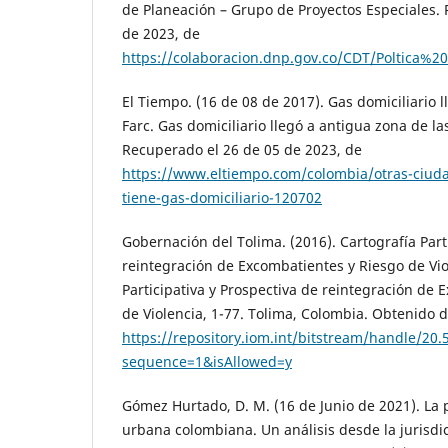
de Planeación – Grupo de Proyectos Especiales.
de 2023, de
https://colaboracion.dnp.gov.co/CDT/Polti
El Tiempo. (16 de 08 de 2017). Gas domiciliario 
Farc. Gas domiciliario llegó a antigua zona de las
Recuperado el 26 de 05 de 2023, de
https://www.eltiempo.com/colombia/otras-ciuda
tiene-gas-domiciliario-120702
Gobernación del Tolima. (2016). Cartografía Part
reintegración de Excombatientes y Riesgo de Vio
Participativa y Prospectiva de reintegración de 
de Violencia, 1-77. Tolima, Colombia. Obtenido 
https://repository.iom.int/bitstream/handle/2
sequence=1&isAllowed=y
Gómez Hurtado, D. M. (16 de Junio de 2021). La p
urbana colombiana. Un análisis desde la jurisdic