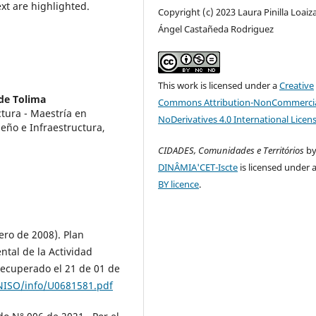
xt are highlighted.
Copyright (c) 2023 Laura Pinilla Loaiza
Ángel Castañeda Rodriguez
This work is licensed under a
Creative
de Tolima
Commons Attribution-NonCommercia
ctura - Maestría en
NoDerivatives 4.0 International Licen
eño e Infraestructura,
CIDADES, Comunidades e Territórios
b
DINÂMIA'CET-Iscte
is licensed under 
BY licence
.
ero de 2008). Plan
ntal de la Actividad
 Recuperado el 21 de 01 de
NISO/info/U0681581.pdf