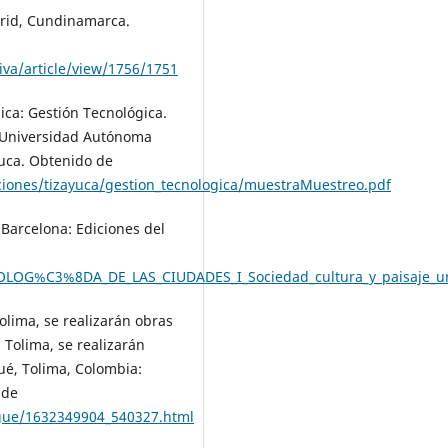
drid, Cundinamarca.
iva/article/view/1756/1751
ica: Gestión Tecnológica.
: Universidad Autónoma
yuca. Obtenido de
iones/tizayuca/gestion_tecnologica/muestraMuestreo.pdf
 Barcelona: Ediciones del
LOG%C3%8DA_DE_LAS_CIUDADES_I_Sociedad_cultura_y_paisaje_urb
Tolima, se realizarán obras
 Tolima, se realizarán
ué, Tolima, Colombia:
 de
ague/1632349904_540327.html