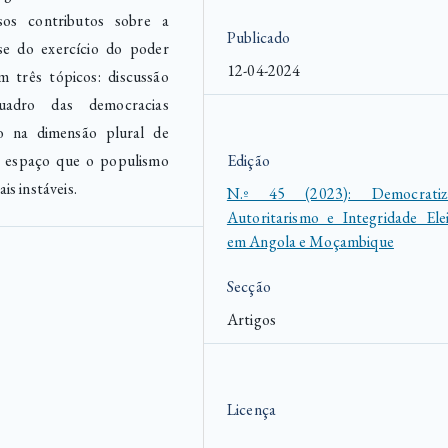
rsos contributos sobre a
Publicado
ise do exercício do poder
12-04-2024
m três tópicos: discussão
adro das democracias
o na dimensão plural de
o espaço que o populismo
Edição
s instáveis.
N.º 45 (2023): Democratiza
Autoritarismo e Integridade Elei
em Angola e Moçambique
Secção
Artigos
Licença