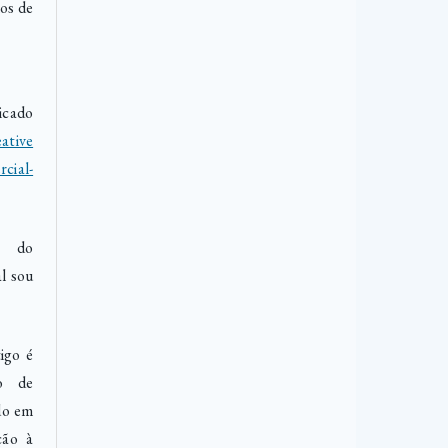
os de
icado
ative
cial-
o do
l sou
igo é
to de
do em
ção à