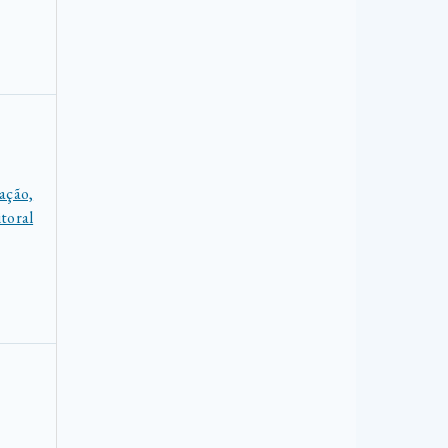
ção,
toral