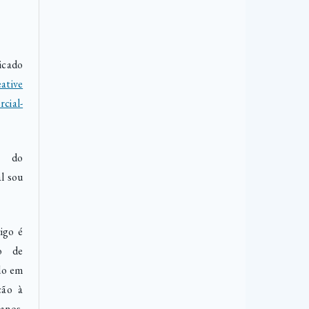
icado
ative
cial-
o do
l sou
igo é
to de
do em
ção à
anos.