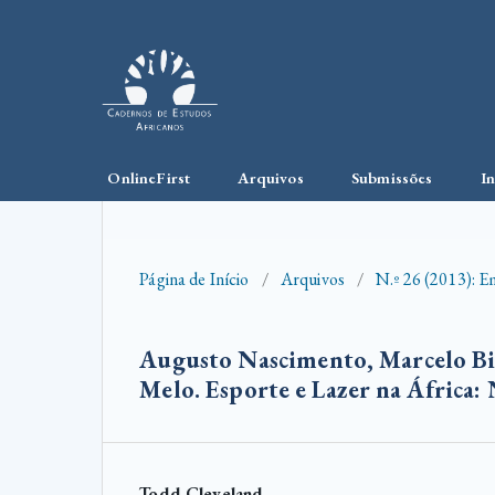
OnlineFirst
Arquivos
Submissões
I
Página de Início
/
Arquivos
/
N.º 26 (2013): E
Augusto Nascimento, Marcelo B
Melo. Esporte e Lazer na África:
Todd Cleveland