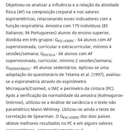
Objetivou-se analisar a influência e a relação da atividade
física (AF) na composição corporal e nos valores
espirométricos, relacionando esses indicadores com a
função respiratória. Amostra com 179 indivíduos (85
Italianos; 94 Portugueses) alunos do ensino superior,
dividida em três grupos: G
- 64 alunos com AF
ESC+EXERC
supervisionada, curricular e extracurricular, mínimo 4
sessões/semana; G
- 66 alunos com AF
ESCOLA
supervisionada, curricular, mínimo 2 sessões/semana;
G
- 49 alunos sedentários. Aplicou-se uma
SEDENTÁRIOS
adaptação do questionário de Telama et al. (1997), avaliou-
se a espirometria através do espirómetro
Microquark/Cosmed, o IMC e perímetro da cintura (PC).
Após a verificação da normalidade da amostra (Kolmogorov-
Smirnov), utilizou-se a Análise de variância e o teste não
paramétrico Mann-Whitney. Utilizou-se ainda o teste de
correlação de Spearman. O G
dos dois países
ESC+EXERC
obteve melhores resultados no PC e em alguns valores