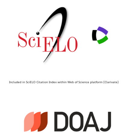
Included in SciELO Citation Index within Web of Science platform (Clarivate)