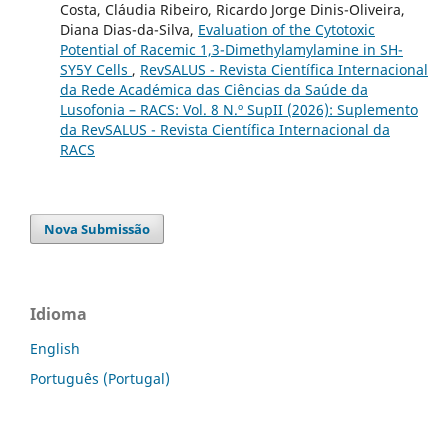
Costa, Cláudia Ribeiro, Ricardo Jorge Dinis-Oliveira,
Diana Dias-da-Silva,
Evaluation of the Cytotoxic
Potential of Racemic 1,3-Dimethylamylamine in SH-
SY5Y Cells
,
RevSALUS - Revista Científica Internacional
da Rede Académica das Ciências da Saúde da
Lusofonia – RACS: Vol. 8 N.º SupII (2026): Suplemento
da RevSALUS - Revista Científica Internacional da
RACS
Nova Submissão
Idioma
English
Português (Portugal)