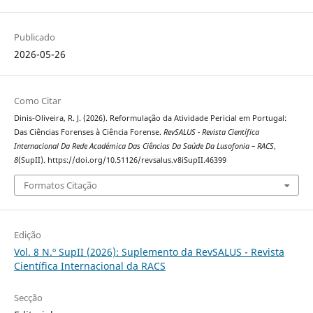
Publicado
2026-05-26
Como Citar
Dinis-Oliveira, R. J. (2026). Reformulação da Atividade Pericial em Portugal:
Das Ciências Forenses à Ciência Forense.
RevSALUS - Revista Científica
Internacional Da Rede Académica Das Ciências Da Saúde Da Lusofonia – RACS
,
8
(SupII). https://doi.org/10.51126/revsalus.v8iSupII.46399
Formatos Citação
Edição
Vol. 8 N.º SupII (2026): Suplemento da RevSALUS - Revista
Científica Internacional da RACS
Secção