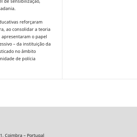
l de sensibilização,
dadania.
educativas reforçaram
a, ao consolidar a teoria
es apresentaram o papel
ssivo – da instituição da
sticado no âmbito
nidade de polícia
01, Coimbra – Portugal