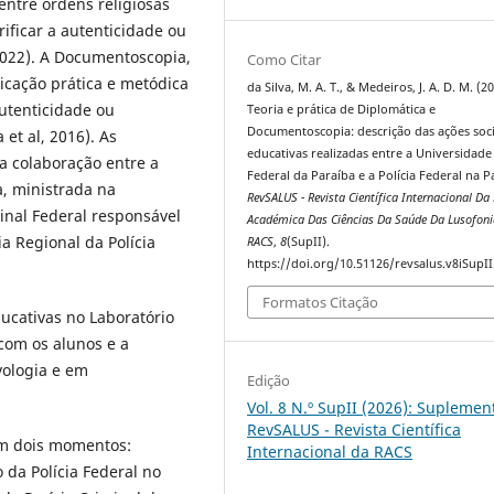
entre ordens religiosas
ificar a autenticidade ou
2022). A Documentoscopia,
Como Citar
licação prática e metódica
da Silva, M. A. T., & Medeiros, J. A. D. M. (20
autenticidade ou
Teoria e prática de Diplomática e
Documentoscopia: descrição das ações soci
et al, 2016). As
educativas realizadas entre a Universidade
a colaboração entre a
Federal da Paraíba e a Polícia Federal na P
a, ministrada na
RevSALUS - Revista Científica Internacional Da
minal Federal responsável
Académica Das Ciências Da Saúde Da Lusofoni
a Regional da Polícia
RACS
,
8
(SupII).
https://doi.org/10.51126/revsalus.v8iSupI
Formatos Citação
ducativas no Laboratório
com os alunos e a
vologia e em
Edição
Vol. 8 N.º SupII (2026): Suplemen
RevSALUS - Revista Científica
em dois momentos:
Internacional da RACS
 da Polícia Federal no