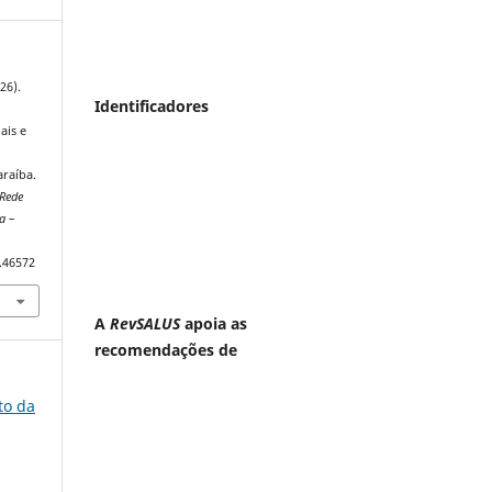
26).
Identificadores
ais e
araíba.
 Rede
a –
I.46572
A
RevSALUS
apoia as
recomendações de
to da