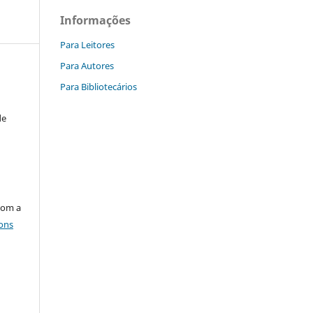
Informações
Para Leitores
Para Autores
Para Bibliotecários
de
com a
ons