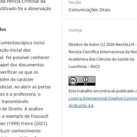
 da Perícia Criminal da
Secção
tilizado foi a observação
Comunicações Orais
dos
Licença
cumentoscópica inclui
Direitos de Autor (c) 2026 RevSALUS -
ção inicial dos
Revista Científica Internacional da Re
l. Foi possível conhecer
Académica das Ciências da Saúde da
 papel dos documentos
Lusofonia – RACS
verificar-se que os
além do carácter
icial. Ao abrir as portas
Este trabalho encontra-se publicado 
es e a professora, o
Licença Internacional Creative Comm
, transmitindo
Atribuição 4.0
.
de Direito. A análise
s, a exemplo de Foucault
er (1999) Freire (2021).
duzir conhecimento