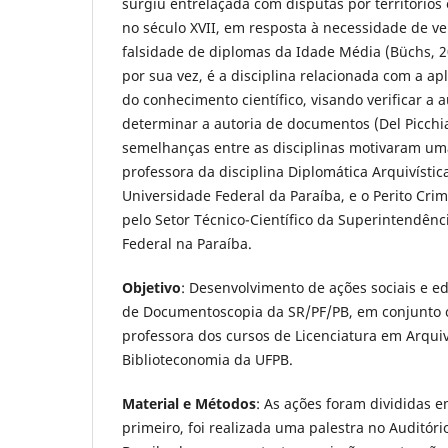
surgiu entrelaçada com disputas por territórios 
no século XVII, em resposta à necessidade de ver
falsidade de diplomas da Idade Média (Büchs, 
por sua vez, é a disciplina relacionada com a ap
do conhecimento científico, visando verificar a 
determinar a autoria de documentos (Del Picchia 
semelhanças entre as disciplinas motivaram um
professora da disciplina Diplomática Arquivístic
Universidade Federal da Paraíba, e o Perito Cri
pelo Setor Técnico-Científico da Superintendênci
Federal na Paraíba.
Objetivo
: Desenvolvimento de ações sociais e e
de Documentoscopia da SR/PF/PB, em conjunto 
professora dos cursos de Licenciatura em Arqui
Biblioteconomia da UFPB.
Material e Métodos
: As ações foram divididas 
primeiro, foi realizada uma palestra no Auditório