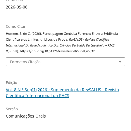
2026-05-06
Como Citar
Homem, S. de C. (2026). Fenotipagem Genética Forense: Entre a Evidência
Científica e os Limites Jurídicos da Prova.
RevSALUS - Revista Científica
Internacional Da Rede Académica Das Ciências Da Saúde Da Lusofonia – RACS
,
8
(SupII). https://doi.org/10.51126/revsalus.v8iSupII.46632
Formatos Citação
Edição
Vol. 8 N.º SupII (2026): Suplemento da RevSALUS - Revista
Científica Internacional da RACS
Secção
Comunicações Orais