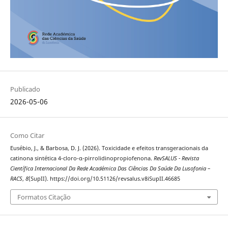
Publicado
2026-05-06
Como Citar
Eusébio, J., & Barbosa, D. J. (2026). Toxicidade e efeitos transgeracionais da
catinona sintética 4-cloro-α-pirrolidinopropiofenona.
RevSALUS - Revista
Científica Internacional Da Rede Académica Das Ciências Da Saúde Da Lusofonia –
RACS
,
8
(SupII). https://doi.org/10.51126/revsalus.v8iSupII.46685
Formatos Citação