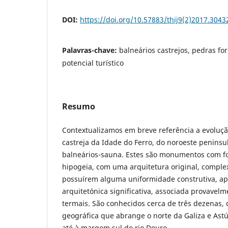
DOI:
https://doi.org/10.57883/thij9(2)2017.3043
Palavras-chave:
balneários castrejos, pedras fo
potencial turístico
Resumo
Contextualizamos em breve referência a evoluçã
castreja da Idade do Ferro, do noroeste penins
balneários-sauna. Estes são monumentos com fo
hipogeia, com uma arquitetura original, comple
possuírem alguma uniformidade construtiva, a
arquitetónica significativa, associada provavel
termais. São conhecidos cerca de três dezenas, 
geográfica que abrange o norte da Galiza e Astú
até à margem sul do rio Douro.