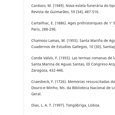
Cardozo, M. (1949). Nova estela funerária do ti
Revista de Guimarães, 59 (34), 487-516.
Cartailhac, E. (1886). Ages préhistoriques de 1'
Paris, 288-290.
Chamoso Lamas, M. (1955). Santa Mariña de Agu
Cuadernos de Estudios Gallegos, 10 (30), Santia
Conde Valvís, F. (1955). Las termas romanas de 
Santa Marina de Aguas Santas, III Congreso Arq
Zaragoza, 432-446.
Craesbeck, F. (1726). Memorias ressuscitadas da
Douro-e-Minho, Ms. da Biblioteca Nacional de L
Geral.
Dias, L. A. T. (1997). Tongóbriga, Lisboa.