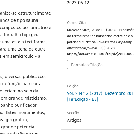
2023-06-12
aniza-se estruturalmente
anhos de tipo sauna,
Como Citar
 compostos por um átrio e
Matos da Silva, M. de F. . (2023). Os primó
a fornalha hipogeia,
do termalismo: os balneários castrejos e o
 uma estela tectiforme,
potencial turistico.
Tourism and Hospitality
International Journal
,
9
(2), 4–28.
ara uma zona da outra
https://doi.org/10.57883/thij9(2)2017.3043
 em semicírculo – a
Formatos Citação
s, diversas publicações
do a função balnear a
Edição
e teriam no seio da
Vol. 9 N.º 2 (2017): Dezembro 20
 em grande misticismo,
[18ªEdição - EE]
 banho purificador
ção. Estes monumentos,
Secção
ea geográfica,
Artigos
 grande potencial
mos a criação de um