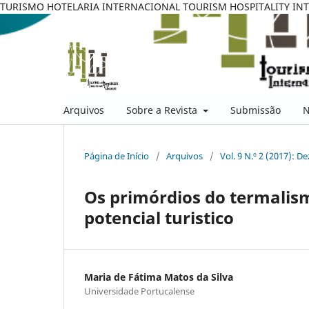
TURISMO HOTELARIA INTERNACIONAL TOURISM HOSPITALITY IN
Arquivos
Sobre a Revista
Submissão
N
Página de Início
/
Arquivos
/
Vol. 9 N.º 2 (2017): D
Os primórdios do termalism
potencial turistico
Maria de Fátima Matos da Silva
Universidade Portucalense