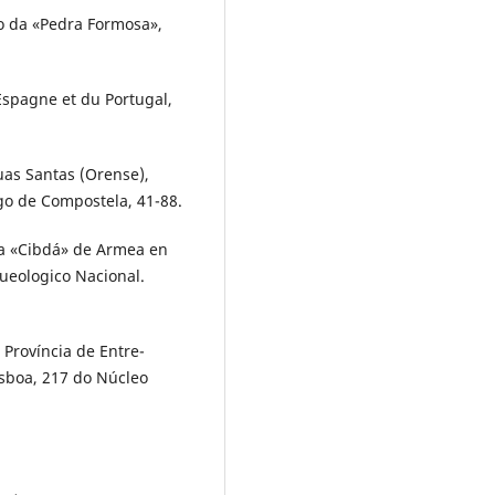
po da «Pedra Formosa»,
 Espagne et du Portugal,
as Santas (Orense),
go de Compostela, 41-88.
la «Cibdá» de Armea en
ueologico Nacional.
 Província de Entre-
isboa, 217 do Núcleo