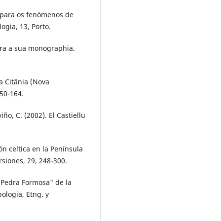
ão para os fenómenos de
ogia, 13, Porto.
ara a sua monographia.
a Citânia (Nova
150-164.
iño, C. (2002). El Castiellu
ión celtica en la Península
rsiones, 29, 248-300.
 "Pedra Formosa" de la
ologia, Etng. y