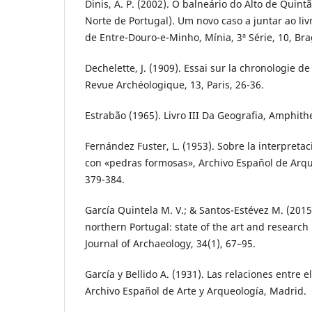
Dinis, A. P. (2002). O balneário do Alto de Quin
Norte de Portugal). Um novo caso a juntar ao li
de Entre-Douro-e-Minho, Mínia, 3ª Série, 10, Bra
Dechelette, J. (1909). Essai sur la chronologie de
Revue Archéologique, 13, Paris, 26-36.
Estrabão (1965). Livro III Da Geografia, Amphithe
Fernández Fuster, L. (1953). Sobre la interpret
con «pedras formosas», Archivo Español de Arque
379-384.
García Quintela M. V.; & Santos-Estévez M. (2015
northern Portugal: state of the art and research
Journal of Archaeology, 34(1), 67–95.
García y Bellido A. (1931). Las relaciones entre el
Archivo Español de Arte y Arqueología, Madrid.