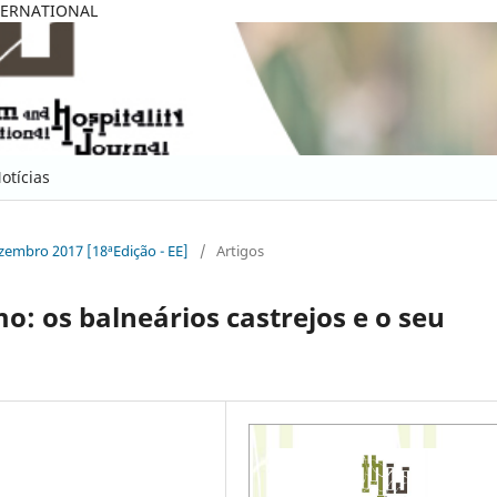
TERNATIONAL
otícias
ezembro 2017 [18ªEdição - EE]
/
Artigos
o: os balneários castrejos e o seu