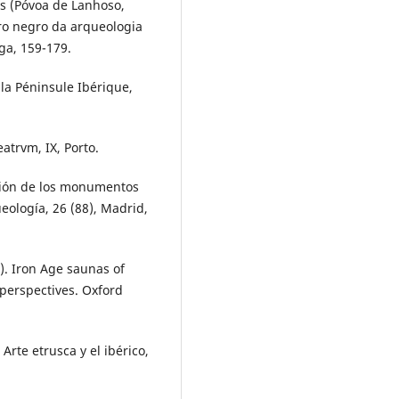
tãs (Póvoa de Lanhoso,
vro negro da arqueologia
ga, 159-179.
 la Péninsule Ibérique,
atrvm, IX, Porto.
ación de los monumentos
ología, 26 (88), Madrid,
). Iron Age saunas of
 perspectives. Oxford
 Arte etrusca y el ibérico,