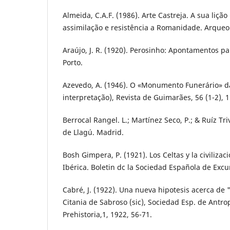
Almeida, C.A.F. (1986). Arte Castreja. A sua liç
assimilação e resistência a Romanidade. Arqueol
Araújo, J. R. (1920). Perosinho: Apontamentos p
Porto.
Azevedo, A. (1946). O «Monumento Funerário» d
interpretação), Revista de Guimarães, 56 (1-2), 
Berrocal Rangel. L.; Martínez Seco, P.; & Ruíz Triv
de Llagú. Madrid.
Bosh Gimpera, P. (1921). Los Celtas y la civilizac
Ibérica. Boletin dc la Sociedad Española de Excu
Cabré, J. (1922). Una nueva hipotesis acerca de
Citania de Sabroso (sic), Sociedad Esp. de Antrop
Prehistoria,1, 1922, 56-71.