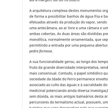
A arquitetura complexa destes monumentos org
de forma a possibilitar banhos de água fria e b
efetuados através da produção do vapor, sendo
uma antecâmara, ao ar livre e uma câmara e um
ambas cobertas. As duas áreas são divididas por
monolítica, normalmente ornamentada, que sep
permitindo a entrada por uma pequena abertura
pedra formosa
.
A sua funcionalidade gerou, ao longo dos tempo
fruto da grande diversidade interpretativa, sen
mais consensual. Contudo, o papel simbólico qu
sociedade da Idade do Ferro permanece envolto
associado ao culto das águas e à sacralidade do
medicinal potenciando ainda diversa investiga
sem dúvida, os mais antigos balneários desta ár
percursores do termalismo actual, possuem, um
turístico que urge desenvolver pelo que sugeri