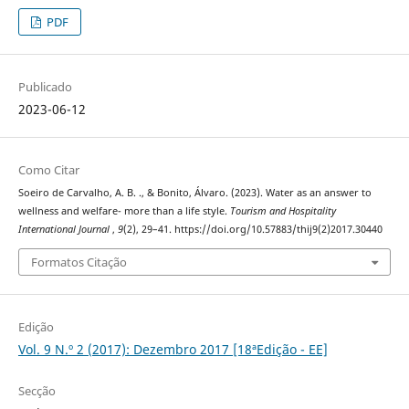
PDF
Publicado
2023-06-12
Como Citar
Soeiro de Carvalho, A. B. ., & Bonito, Álvaro. (2023). Water as an answer to
wellness and welfare- more than a life style.
Tourism and Hospitality
International Journal
,
9
(2), 29–41. https://doi.org/10.57883/thij9(2)2017.30440
Formatos Citação
Edição
Vol. 9 N.º 2 (2017): Dezembro 2017 [18ªEdição - EE]
Secção