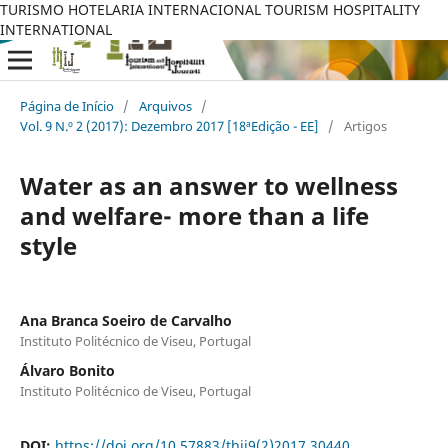
TURISMO HOTELARIA INTERNACIONAL TOURISM HOSPITALITY
INTERNATIONAL
Página de Início
/
Arquivos
/
Vol. 9 N.º 2 (2017): Dezembro 2017 [18ªEdição - EE]
/
Artigos
Water as an answer to wellness
and welfare- more than a life
style
Ana Branca Soeiro de Carvalho
Instituto Politécnico de Viseu, Portugal
Álvaro Bonito
Instituto Politécnico de Viseu, Portugal
DOI:
https://doi.org/10.57883/thij9(2)2017.30440