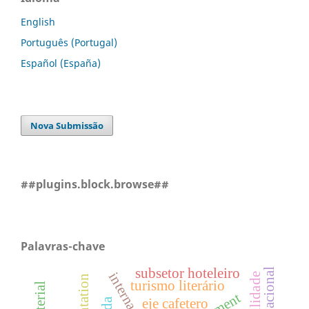
English
Português (Portugal)
Español (España)
Nova Submissão
##plugins.block.browse##
Palavras-chave
subsetor hoteleiro
internacional
turismo literário
eje cafetero