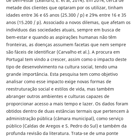
de bem-estar (Leandro, E. et al, 2014). Em 2014, cerca de
metade dos clientes que optaram por os utilizar, tinham
idades entre 36 e 65 anos (25.300 / p) e 29% entre 16 e 35
anos (15.200 / p). Associado a novos dilemas, que afetam os
indivíduos das sociedades atuais, sempre em busca de
bem-estar e quando as aspirações humanas não têm
fronteiras, as doenças assumem facetas que nem sempre
são fáceis de identificar (Carvalho et al.). A procura em
Portugal tem vindo a crescer, assim como o impacto deste
tipo de desenvolvimento na cultura social, tendo uma
grande importância. Esta pesquisa tem como objetivo
analisar como esse impacto exige novas formas de
reestruturação social e estilos de vida, mas também
abranger outros ambientes e culturas capazes de
proporcionar acesso a mais tempo e lazer. Os dados foram
obtidos dentro de duas estâncias termais que pertencem à
administração pública (câmara municipal), como serviço
público (Caldas de Aregos e S. Pedro do Sul) e também da
profunda revisão da literatura. Trata-se de uma ponte