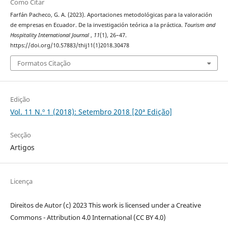
Como Citar
Farfán Pacheco, G. A. (2023). Aportaciones metodológicas para la valoración
de empresas en Ecuador. De la investigación teórica a la práctica.
Tourism and
Hospitality International Journal
,
11
(1), 26–47.
https://doi.org/10.57883/thij11(1)2018.30478
Formatos Citação
Edição
Vol. 11 N.º 1 (2018): Setembro 2018 [20ª Edição]
Secção
Artigos
Licença
Direitos de Autor (c) 2023 This work is licensed under a Creative
Commons - Attribution 4.0 International (CC BY 4.0)