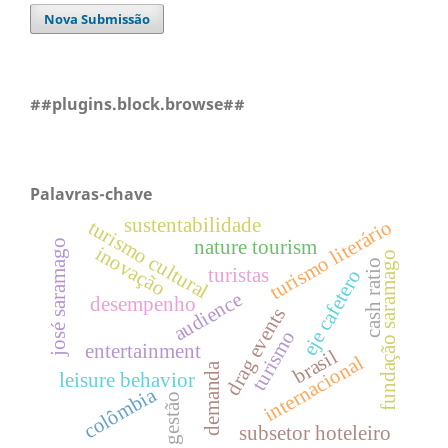
Nova Submissão
##plugins.block.browse##
Palavras-chave
sustentabilidade
turismo literário
turismo cultural
nature tourism
josé saramago
inovação
fundação saramago
cash ratio
turistas
eje cafetero
audience
desempenho
drag events
turismo
entertainment
brasil
internacional
demanda
leisure behavior
colômbia
gestão
subsetor hoteleiro