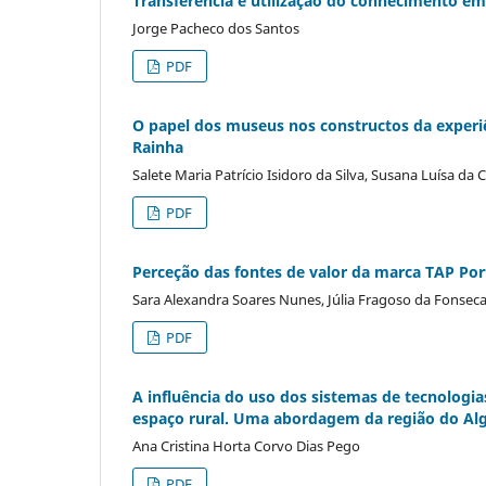
Transferência e utilização do conhecimento em
Jorge Pacheco dos Santos
PDF
O papel dos museus nos constructos da experiê
Rainha
Salete Maria Patrício Isidoro da Silva, Susana Luísa 
PDF
Perceção das fontes de valor da marca TAP Port
Sara Alexandra Soares Nunes, Júlia Fragoso da Fonsec
PDF
A influência do uso dos sistemas de tecnolog
espaço rural. Uma abordagem da região do Al
Ana Cristina Horta Corvo Dias Pego
PDF