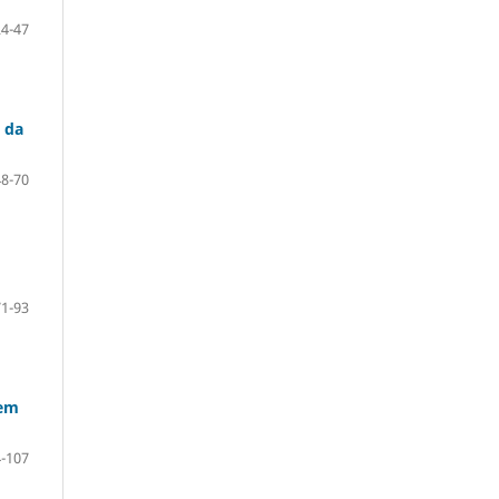
24-47
 da
48-70
71-93
 em
-107