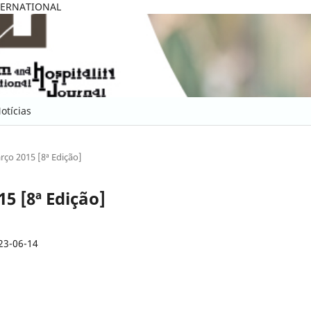
TERNATIONAL
otícias
arço 2015 [8ª Edição]
15 [8ª Edição]
23-06-14