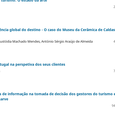
 turismo: O estado da arte
ncia global do destino - O caso do Museu da Cerâmica de Caldas
da Custódia Machado Mendes, António Sérgio Araújo de Almeida
ugal na perspetiva dos seus clientes
a
ias de informação na tomada de decisão dos gestores do turismo
garve
94